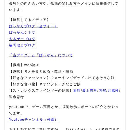
孤独との向き合い方や、孤独の楽しみ方をメインに情報発信して
います。
【運営してるメディア】
ぱっかんブログ（当サイト）
ぱっかんシネマ
やるゲーブログ
福岡散歩ブログ
「当ブログ」と「ぱっかん」について
【職業】web諸々
【趣味】考えをまとめる・散歩・映画
【好きなファッション】ウォーキングデッドに出てきそうな奴
【好きな食べ物】ネオソフト・きなこご飯
【ストレングスファインダーの結果】
着想
/
最上志向
/
内省
/
共感性
/
運命思考
youtubeで、ゲーム実況とか、福岡散歩レポートの紹介とかやっ
てます。
Youtubeチャンネル（外部）
あまり精力的では無いですが、「Trash Area」という名前で音楽