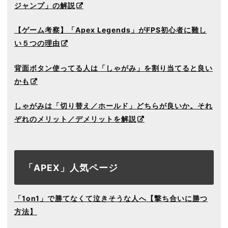
ジャンプ」の解説
【ゲーム考察】「Apex Legends」がFPS初心者に難し
い５つの理由
背面ボタン使ってる人は「しゃがみ」を割り当てると良い
かも
しゃがみは「切り替え／ホールド」どちらが良いか。それ
ぞれのメリット／デメリットを解説
「APEX」人気ページ
「1on1」で勝てなくて泣きそうな人へ【撃ち合いに勝つ
方法】