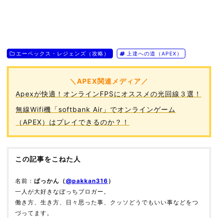
エーペックス・レジェンズ（攻略）
上達への道（APEX）
＼APEX関連メディア／
Apexが快適！オンラインFPSにオススメの光回線３選！
無線Wifi機「softbank Air」でオンラインゲーム
（APEX）はプレイできるのか？！
この記事をこねた人
名前：
ぱっかん（
@pakkan316
）
一人が大好きなぼっちブロガー。
働き方、生き方、日々思った事、クッソどうでもいい事などをつ
づってます。