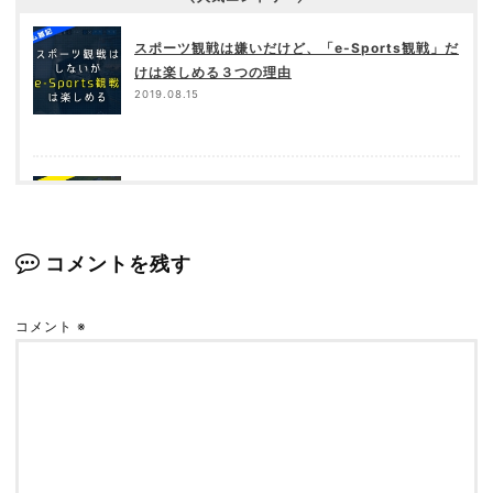
スポーツ観戦は嫌いだけど、「e-Sports観戦」だ
けは楽しめる３つの理由
2019.08.15
【APEX】アサルトライフルの腰撃ち精度を爆上
げするテクニック【近距離戦の覇者となれ】
2020.07.16
コメントを残す
コメント
※
【全8アイテム】ぱっかんの「PC版APEX」ゲー
ミング環境を紹介！【これでダイヤ帯】
2021.07.25