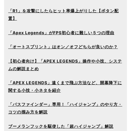
「R1」を攻撃にしたらヒット率爆上がりした【ボタン配
置】
「Apex Legends」がFPS初心者に難しい５つの理由
「オートスプリント」はオン／オフどちらが良いのか？
【初心者向け】「APEX LEGENDS」操作や小技、システ
ムの解説まとめ
「APEX LEGENDS」遠くまで飛ぶ方法など、開幕降下に
関する小技・小ネタを紹介
「パスファインダー」専用！「ハイジャンプ」のやり方・
コツの掴み方を解説
ブーメランフックを駆使した「超ハイジャンプ」解説