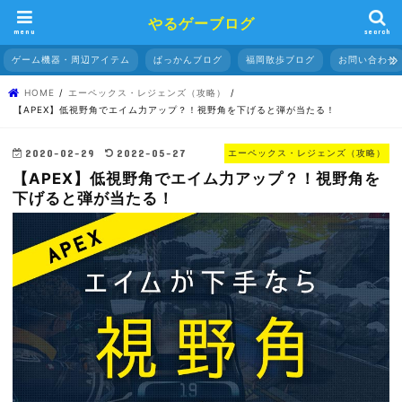
やるゲーブログ
menu
search
ゲーム機器・周辺アイテム
ぱっかんブログ
福岡散歩ブログ
お問い合わせ
HOME
エーペックス・レジェンズ（攻略）
【APEX】低視野角でエイム力アップ？！視野角を下げると弾が当たる！
2020-02-29
2022-05-27
エーペックス・レジェンズ（攻略）
【APEX】低視野角でエイム力アップ？！視野角を
下げると弾が当たる！