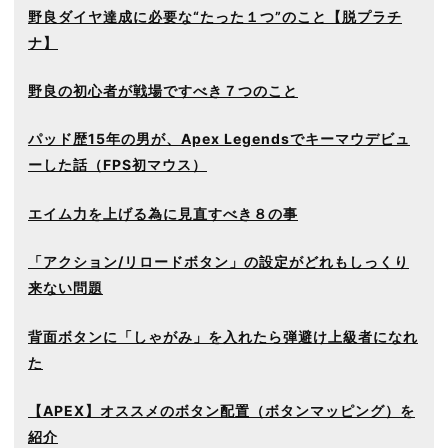
野良ダイヤ達成に必要な“たった１つ”のこと【脱プラチ
ナ】
野良の初心者が戦場ですべき７つのこと
パッド歴15年の男が、Apex Legendsでキーマウデビュ
ーした話（FPS初マウス）
エイム力を上げる為に見直すべき８の事
「アクション/リロードボタン」の設定がどれもしっくり
来ない問題
背面ボタンに「しゃがみ」を入れたら弾避け上級者になれ
た
【APEX】オススメのボタン配置（ボタンマッピング）を
紹介