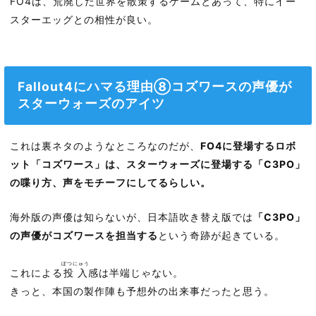
FO4は、荒廃した世界を散策するゲームとあって、特にイー
スターエッグとの相性が良い。
Fallout4にハマる理由⑧コズワースの声優が
スターウォーズのアイツ
これは裏ネタのようなところなのだが、
FO4に登場するロボ
ット「コズワース」は、スターウォーズに登場する「C3PO」
の喋り方、声をモチーフにしてるらしい。
海外版の声優は知らないが、日本語吹き替え版では
「C3PO」
の声優がコズワースを担当する
という奇跡が起きている。
ぼつにゅう
これによる
投入
感は半端じゃない。
きっと、本国の製作陣も予想外の出来事だったと思う。