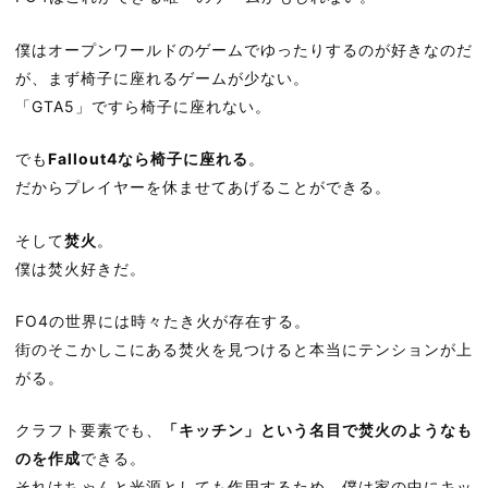
僕はオープンワールドのゲームでゆったりするのが好きなのだ
が、まず椅子に座れるゲームが少ない。
「GTA5」ですら椅子に座れない。
でも
Fallout4なら椅子に座れる
。
だからプレイヤーを休ませてあげることができる。
そして
焚火
。
僕は焚火好きだ。
FO4の世界には時々たき火が存在する。
街のそこかしこにある焚火を見つけると本当にテンションが上
がる。
クラフト要素でも、
「キッチン」という名目で焚火のようなも
のを作成
できる。
それはちゃんと光源としても作用するため、僕は家の中にキッ