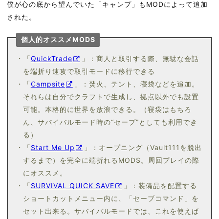
僕が心の底から望んでいた「キャンプ」もMODによって追加
された。
個人的オススメMODS
・「
QuickTrade
」：商人と取引する際、無駄な会話
を端折り速攻で取引モードに移行できる
・「
Campsite
」：焚火、テント、寝袋などを追加。
それらは自分でクラフトで生成し、拠点以外でも設置
可能。本格的に世界を放浪できる。（寝袋はもちろ
ん、サバイバルモード時の“セーブ”としても利用でき
る）
・「
Start Me Up
」：オープニング（Vault111を脱出
するまで）を完全に端折れるMODS。周回プレイの際
にオススメ。
・「
SURVIVAL QUICK SAVE
」：装備品を配置する
ショートカットメニュー内に、「セーブコマンド」を
セット出来る。サバイバルモードでは、これを使えば