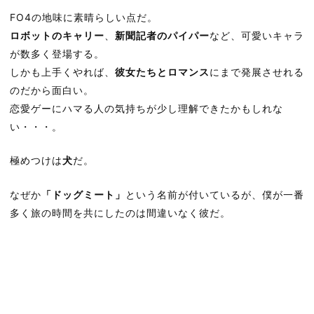
FO4の地味に素晴らしい点だ。
ロボットのキャリー
、
新聞記者のパイパー
など、可愛いキャラ
が数多く登場する。
しかも上手くやれば、
彼女たちとロマンス
にまで発展させれる
のだから面白い。
恋愛ゲーにハマる人の気持ちが少し理解できたかもしれな
い・・・。
極めつけは
犬
だ。
なぜか
「ドッグミート」
という名前が付いているが、僕が一番
多く旅の時間を共にしたのは間違いなく彼だ。