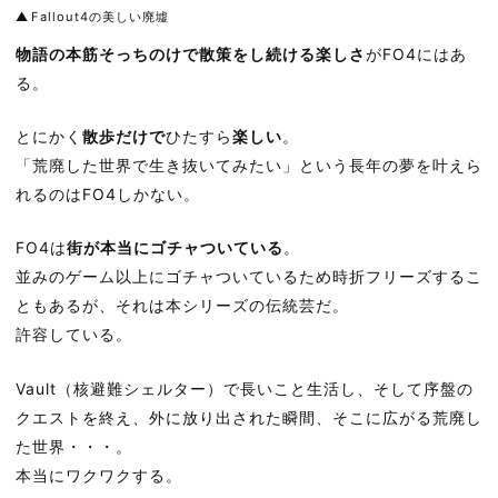
Fallout4の美しい廃墟
物語の本筋そっちのけで散策をし続ける楽しさ
がFO4にはあ
る。
とにかく
散歩だけで
ひたすら
楽しい
。
「荒廃した世界で生き抜いてみたい」という長年の夢を叶えら
れるのはFO4しかない。
FO4は
街が本当にゴチャついている
。
並みのゲーム以上にゴチャついているため時折フリーズするこ
ともあるが、それは本シリーズの伝統芸だ。
許容している。
Vault（核避難シェルター）で長いこと生活し、そして序盤の
クエストを終え、外に放り出された瞬間、そこに広がる荒廃し
た世界・・・。
本当にワクワクする。