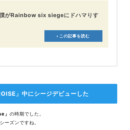
Rainbow six siegeにドハマりす
この記事を読む
TE NOISE」中にシージデビューした
ise」
の時期でした。
シーズンですね。