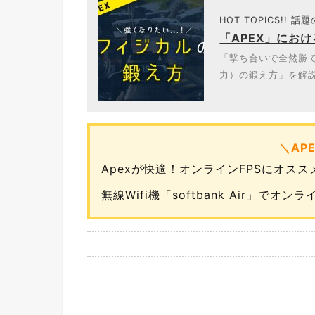
HOT TOPICS!! 話
「APEX」にお
「撃ち合いで全然勝て
力）の鍛え方」を解説
＼AP
Apexが快適！オンラインFPSにオス
無線Wifi機「softbank Air」で