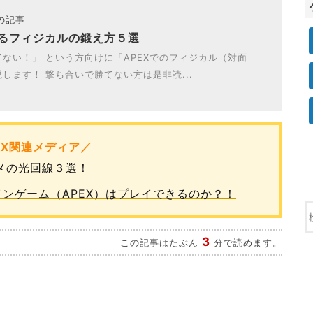
題の記事
けるフィジカルの鍛え方５選
ない！」 という方向けに「APEXでのフィジカル（対面
します！ 撃ち合いで勝てない方は是非読...
EX関連メディア／
スメの光回線３選！
オンラインゲーム（APEX）はプレイできるのか？！
3
この記事はたぶん
分で読めます。