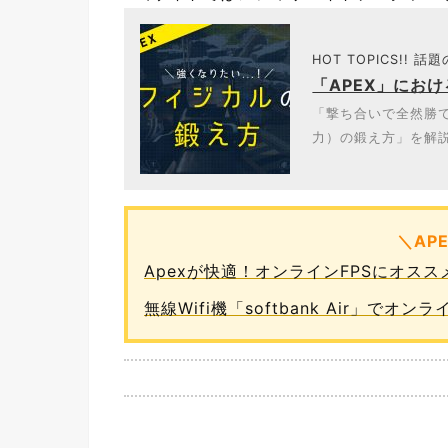
HOT TOPICS!! 話
「APEX」にお
「撃ち合いで全然勝て
力）の鍛え方」を解説
＼AP
Apexが快適！オンラインFPSにオス
無線Wifi機「softbank Air」で