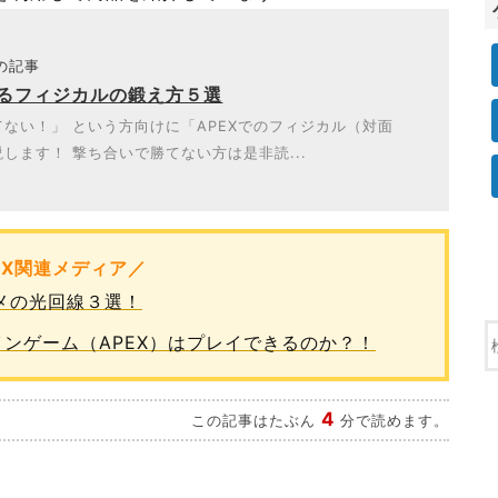
題の記事
けるフィジカルの鍛え方５選
ない！」 という方向けに「APEXでのフィジカル（対面
します！ 撃ち合いで勝てない方は是非読...
EX関連メディア／
スメの光回線３選！
オンラインゲーム（APEX）はプレイできるのか？！
4
この記事はたぶん
分で読めます。