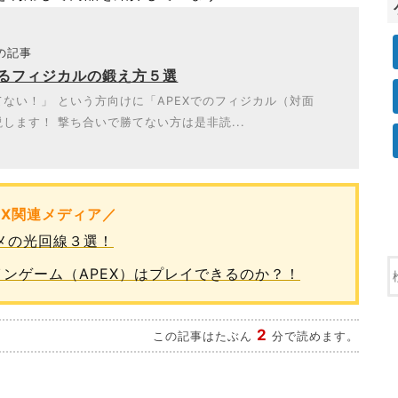
題の記事
けるフィジカルの鍛え方５選
ない！」 という方向けに「APEXでのフィジカル（対面
します！ 撃ち合いで勝てない方は是非読...
EX関連メディア／
スメの光回線３選！
オンラインゲーム（APEX）はプレイできるのか？！
2
この記事はたぶん
分で読めます。