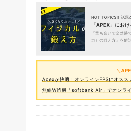
HOT TOPICS!! 話
「APEX」にお
「撃ち合いで全然勝て
力）の鍛え方」を解説
＼AP
Apexが快適！オンラインFPSにオス
無線Wifi機「softbank Air」で