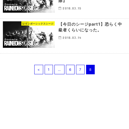
除】
2018.03.15
【今日のシージpart1】恐らく中
レインボーシックスシージ
級者くらいになった。
2018.03.14
<
1
…
6
7
8