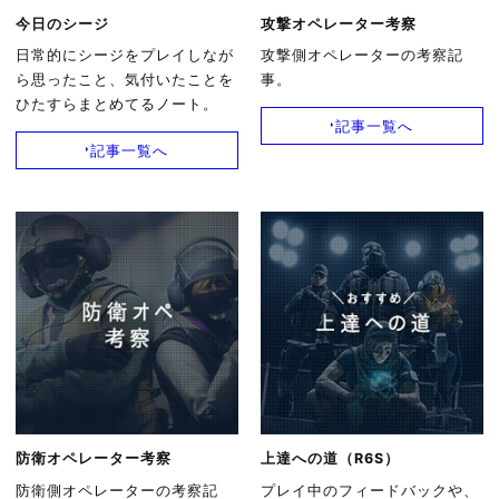
今日のシージ
攻撃オペレーター考察
日常的にシージをプレイしなが
攻撃側オペレーターの考察記
ら思ったこと、気付いたことを
事。
ひたすらまとめてるノート。
記事一覧へ
記事一覧へ
防衛オペレーター考察
上達への道（R6S）
防衛側オペレーターの考察記
プレイ中のフィードバックや、