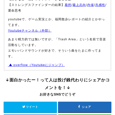
【ストレングスファインダーの結果】
着想
/
最上志向
/
内省
/
共感性
/
運命思考
youtubeで、ゲーム実況とか、福岡散歩レポートの紹介とかやっ
てます。
Youtubeチャンネル（外部）
あまり精力的では無いですが、「Trash Area」という名前で音楽
活動をしています。
エモいバンドサウンドが好きで、そういう曲をたまに作ってま
す。
▲ overflow（Youtubeにジャンプ）
↓面白かったー！って人は投げ銭代わりにシェアかコ
メントを！↓
お好きなSNSでどうぞ
ツイート
シェア