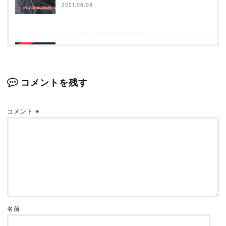
2021.06.08
【全8アイテム】ぱっかんの「PC版APEX」ゲー
ミング環境を紹介！【これでダイヤ帯】
2021.07.25
コメントを残す
コメント
※
超重量vs超軽量！「G502」と「Xlite PXD02」
を比較！【APEX／ゲーミングマウス】
2022.05.07
【APEX】PADからキーマウに移行して感じた６
つのメリット
名前
2021.02.23