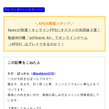
レインボーシックスシージ
＼APEX関連メディア／
Apexが快適！オンラインFPSにオススメの光回線３選！
無線Wifi機「softbank Air」でオンラインゲーム
（APEX）はプレイできるのか？！
この記事をこねた人
名前：
ぱっかん（
@pakkan316
）
一人が大好きなぼっちブロガー。
働き方、生き方、日々思った事、クッソどうでもいい事などをつ
づってます。
孤独との向き合い方や、孤独の楽しみ方をメインに情報発信して
います。
【運営してるメディア】