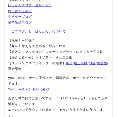
ぱっかんブログ（当サイト）
ぱっかんシネマ
やるゲーブログ
福岡散歩ブログ
「当ブログ」と「ぱっかん」について
【職業】web諸々
【趣味】考えをまとめる・散歩・映画
【好きなファッション】ウォーキングデッドに出てきそうな奴
【好きな食べ物】ネオソフト・きなこご飯
【ストレングスファインダーの結果】
着想
/
最上志向
/
内省
/
共感性
/
運命思考
youtubeで、ゲーム実況とか、福岡散歩レポートの紹介とかやっ
てます。
Youtubeチャンネル（外部）
あまり精力的では無いですが、「Trash Area」という名前で音楽
活動をしています。
エモいバンドサウンドが好きで、そういう曲をたまに作ってま
す。