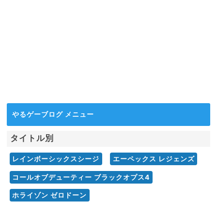
【APEX】アサルトライフルの腰撃ち精度を爆上
げするテクニック【近距離戦の覇者となれ】
2020.07.16
やるゲーブログ メニュー
タイトル別
レインボーシックスシージ
エーペックス レジェンズ
コールオブデューティー ブラックオプス4
ホライゾン ゼロドーン