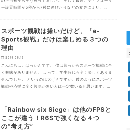
めた当初からそう思ってました。 そして最近、ディフューザ
ー設置時間が5秒から7秒に伸びたりなどの変更により、…
スポーツ観戦は嫌いだけど、「e-
Sports観戦」だけは楽しめる３つの
理由
2019.08.15
こんにちは。ぱっかんです。 僕は昔っからスポーツ観戦に全
く興味がありません。 よって、学生時代も全く楽しくありま
せんでした。 というのは大げさですが、僕のようにスポーツ
観戦や応援に全く興味が無い人は一定数いると思います。…
「Rainbow six Siege」は他のFPSと
ここが違う！R6Sで強くなる４つ
の“考え方”