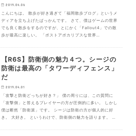
2019.04.06
こんにちは。 散歩が好き過ぎて「福岡散歩ブログ」というメ
ディアを立ち上げたぱっかんです。 さて、僕はゲームの世界
でも良く散歩をするのですが、とにかく「Fallout4」での散
歩が最高に楽しい。 「ポストアポカリプスな世界…
【R6S】防衛側の魅力４つ。シージの
防衛は最高の「タワーディフェンス」
だ
2019.04.01
「攻撃と防衛どっちが好き？」 僕の周りには、この質問に
「攻撃側」と答えるプレイヤーの方が圧倒的に多い。 しかし
僕は断然「防衛派」です。 シージは防衛の方が個人的に好
き。 大好き。 というわけで、防衛側の魅力を語ります。 …