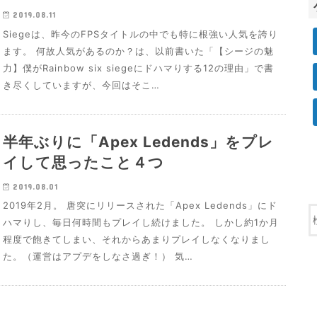
2019.08.11
Siegeは、昨今のFPSタイトルの中でも特に根強い人気を誇り
ます。 何故人気があるのか？は、以前書いた「【シージの魅
力】僕がRainbow six siegeにドハマりする12の理由」で書
き尽くしていますが、今回はそこ…
半年ぶりに「Apex Ledends」をプレ
イして思ったこと４つ
2019.08.01
2019年2月。 唐突にリリースされた「Apex Ledends」にド
ハマりし、毎日何時間もプレイし続けました。 しかし約1か月
程度で飽きてしまい、それからあまりプレイしなくなりまし
た。（運営はアプデをしなさ過ぎ！） 気…