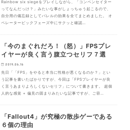
Rainbow six siegeをプレイしながら、「コンペンセイター
ってなんだっけ？」みたいな事がしょっちゅう起こるので、
自分用の備忘録としてバレルの効果を全てまとめました。 オ
ペレーターピックフェーズ中にサクッと確認…
「今のまぐれだろ！（怒）」FPSプレ
イヤーが良く言う腹立つセリフ７選
2019.06.16
先日「「FPS」をやると本当に性格が悪くなるのか？」とい
う記事を書いたばかりですが、今回は「FPSプレイヤーが良
く言うあまりよろしくないセリフ」について書きます。 超個
人的な感覚 + 偏見の固まりみたいな記事ですが、ご容…
「Fallout4」が究極の散歩ゲーである
６個の理由