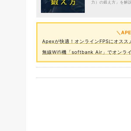
力）の鍛え方」を解説
＼AP
Apexが快適！オンラインFPSにオス
無線Wifi機「softbank Air」で