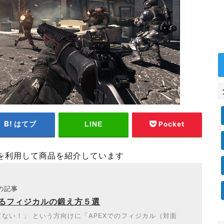
はてブ
Pocket
LINE
を利用して商品を紹介しています
題の記事
けるフィジカルの鍛え方５選
ない！」 という方向けに「APEXでのフィジカル（対面