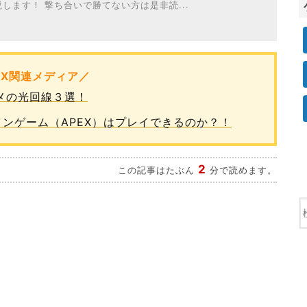
します！ 撃ち合いで勝てない方は是非読...
EX関連メディア／
スメの光回線３選！
オンラインゲーム（APEX）はプレイできるのか？！
2
この記事はたぶん
分で読めます。