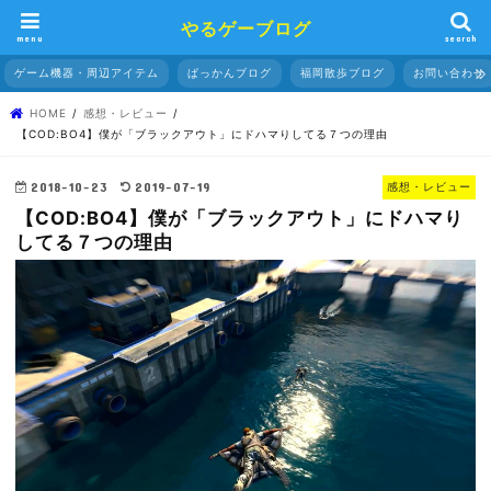
やるゲーブログ
menu
search
ゲーム機器・周辺アイテム
ぱっかんブログ
福岡散歩ブログ
お問い合わせ
HOME
感想・レビュー
【COD:BO4】僕が「ブラックアウト」にドハマりしてる７つの理由
2018-10-23
2019-07-19
感想・レビュー
【COD:BO4】僕が「ブラックアウト」にドハマり
してる７つの理由