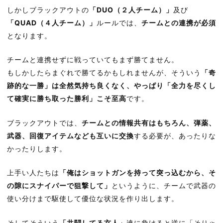
しかしブラックアウトの
「DUO（２人チーム）」
及び
「QUAD（４人チーム）」
ルールでは、
チームとの連携が必須
となります。
チームと連携せずに戦っていてもまず勝てません。
もしかしたらまぐれで勝てるかもしれませんが、そういう
「奇
跡的な一勝」は全然気持ち良くなく、やっぱり「全力を尽くし
て確実に勝ち取った勝利」こそ至高
です。
ブラックアウトでは、
チームとの情報共有はもちろん、弾薬、
武器、回復アイテムなども互いに交換
する必要が、あったりな
かったりします。
上手い人たちは
「俺はショットガンを持って突っ込むから、そ
の隙にスナイパーで狙撃して」
というように、チームで武器の
使い分けまで駆使して優位な状況を作り出します。
そしてそういう
「共闘してる玄人」
達に負けると逆に「そりゃ