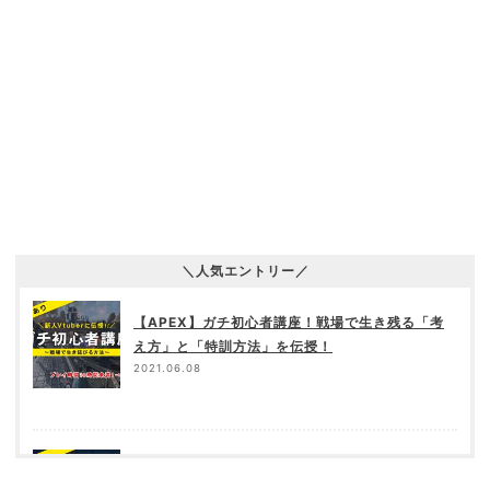
＼人気エントリー／
【APEX】ガチ初心者講座！戦場で生き残る「考
え方」と「特訓方法」を伝授！
2021.06.08
【APEX】「高視野角（FOV110）」をオススメす