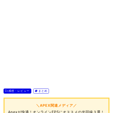
感想・レビュー
まとめ
＼APEX関連メディア／
Apexが快適！オンラインFPSにオススメの光回線３選！