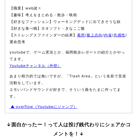
【職業】web諸々
【趣味】考えをまとめる・散歩・映画
【好きなファッション】ウォーキングデッドに出てきそうな奴
【好きな食べ物】ネオソフト・きなこご飯
【ストレングスファインダーの結果】
着想
/
最上志向
/
内省
/
共感性
/
運命思考
youtubeで、ゲーム実況とか、福岡散歩レポートの紹介とかやっ
てます。
Youtubeチャンネル（外部）
あまり精力的では無いですが、「Trash Area」という名前で音楽
活動をしています。
エモいバンドサウンドが好きで、そういう曲をたまに作ってま
す。
▲ overflow（Youtubeにジャンプ）
↓面白かったー！って人は投げ銭代わりにシェアかコ
メントを！↓