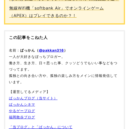
無線Wifi機「softbank Air」でオンラインゲーム
（APEX）はプレイできるのか？！
この記事をこねた人
名前：
ぱっかん（
@pakkan316
）
一人が大好きなぼっちブロガー。
働き方、生き方、日々思った事、クッソどうでもいい事などをつ
づってます。
孤独との向き合い方や、孤独の楽しみ方をメインに情報発信して
います。
【運営してるメディア】
ぱっかんブログ（当サイト）
ぱっかんシネマ
やるゲーブログ
福岡散歩ブログ
「当ブログ」と「ぱっかん」について