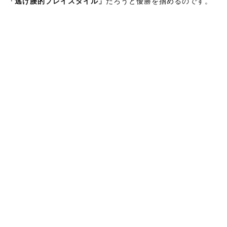
「逃げ腰的プレイスタイル」
だろうと優勝を掴めるのです。