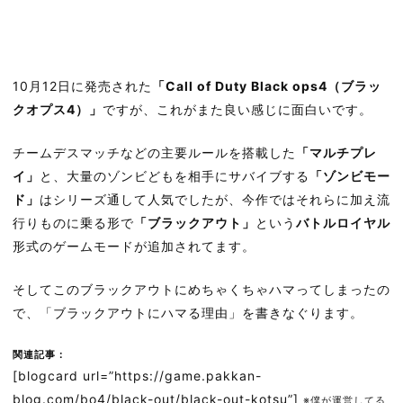
10月12日に発売された
「Call of Duty Black ops4（ブラッ
クオプス4）」
ですが、これがまた良い感じに面白いです。
チームデスマッチなどの主要ルールを搭載した
「マルチプレ
イ」
と、大量のゾンビどもを相手にサバイブする
「ゾンビモー
ド」
はシリーズ通して人気でしたが、今作ではそれらに加え流
行りものに乗る形で
「ブラックアウト」
という
バトルロイヤル
形式のゲームモードが追加されてます。
そしてこのブラックアウトにめちゃくちゃハマってしまったの
で、「ブラックアウトにハマる理由」を書きなぐります。
関連記事：
[blogcard url=”https://game.pakkan-
blog.com/bo4/black-out/black-out-kotsu”]
※僕が運営してる