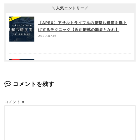
＼人気エントリー／
【APEX】アサルトライフルの腰撃ち精度を爆上
げするテクニック【近距離戦の覇者となれ】
2020.07.16
【全8アイテム】ぱっかんの「PC版APEX」ゲー
ミング環境を紹介！【これでダイヤ帯】
2021.07.25
コメントを残す
コメント
※
超重量vs超軽量！「G502」と「Xlite PXD02」
を比較！【APEX／ゲーミングマウス】
2022.05.07