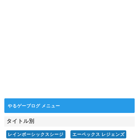
え方」と「特訓方法」を伝授！
2021.06.08
【APEX】「高視野角（FOV110）」をオススメす
る２個の理由
2021.07.25
やるゲーブログ メニュー
タイトル別
レインボーシックスシージ
エーペックス レジェンズ