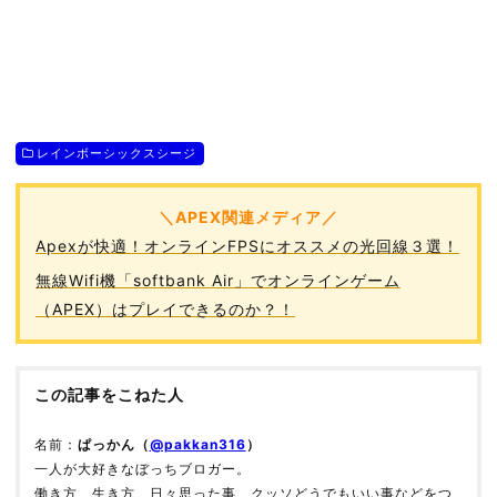
レインボーシックスシージ
＼APEX関連メディア／
Apexが快適！オンラインFPSにオススメの光回線３選！
無線Wifi機「softbank Air」でオンラインゲーム
（APEX）はプレイできるのか？！
この記事をこねた人
名前：
ぱっかん（
@pakkan316
）
一人が大好きなぼっちブロガー。
働き方、生き方、日々思った事、クッソどうでもいい事などをつ