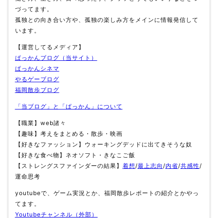
づってます。
孤独との向き合い方や、孤独の楽しみ方をメインに情報発信して
います。
【運営してるメディア】
ぱっかんブログ（当サイト）
ぱっかんシネマ
やるゲーブログ
福岡散歩ブログ
「当ブログ」と「ぱっかん」について
【職業】web諸々
【趣味】考えをまとめる・散歩・映画
【好きなファッション】ウォーキングデッドに出てきそうな奴
【好きな食べ物】ネオソフト・きなこご飯
【ストレングスファインダーの結果】
着想
/
最上志向
/
内省
/
共感性
/
運命思考
youtubeで、ゲーム実況とか、福岡散歩レポートの紹介とかやっ
てます。
Youtubeチャンネル（外部）