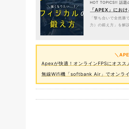
HOT TOPICS!! 話
「APEX」にお
「撃ち合いで全然勝て
力）の鍛え方」を解説
＼AP
Apexが快適！オンラインFPSにオス
無線Wifi機「softbank Air」で