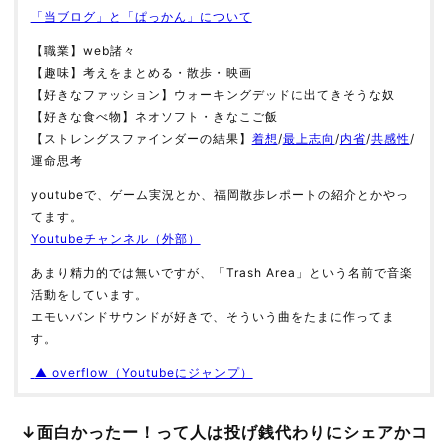
「当ブログ」と「ぱっかん」について
【職業】web諸々
【趣味】考えをまとめる・散歩・映画
【好きなファッション】ウォーキングデッドに出てきそうな奴
【好きな食べ物】ネオソフト・きなこご飯
【ストレングスファインダーの結果】
着想
/
最上志向
/
内省
/
共感性
/
運命思考
youtubeで、ゲーム実況とか、福岡散歩レポートの紹介とかやっ
てます。
Youtubeチャンネル（外部）
あまり精力的では無いですが、「Trash Area」という名前で音楽
活動をしています。
エモいバンドサウンドが好きで、そういう曲をたまに作ってま
す。
▲ overflow（Youtubeにジャンプ）
↓面白かったー！って人は投げ銭代わりにシェアかコ