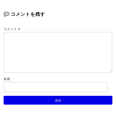
を比較！【APEX／ゲーミングマウス】
2022.05.07
コメントを残す
コメント
※
【APEX】「ジッターエイム（揺らしエイム）」
解説【簡単リコイル制御】
2021.09.07
スポーツ観戦は嫌いだけど、「e-Sports観戦」だ
けは楽しめる３つの理由
名前
2019.08.15
【APEX】「高視野角（FOV110）」をオススメす
る２個の理由
2021.07.25