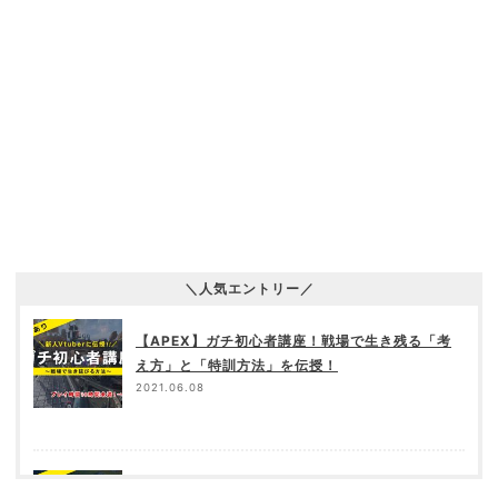
＼人気エントリー／
【APEX】ガチ初心者講座！戦場で生き残る「考
え方」と「特訓方法」を伝授！
2021.06.08
超重量vs超軽量！「G502」と「Xlite PXD02」