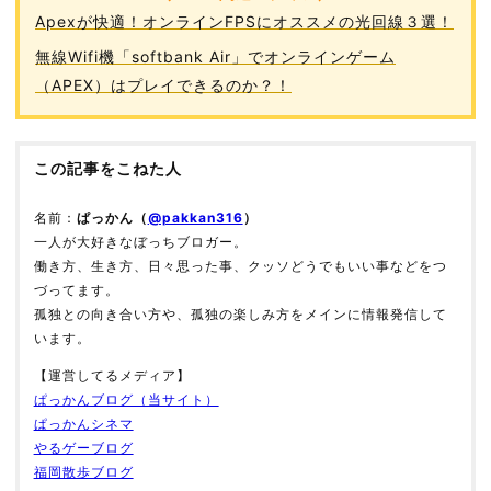
Apexが快適！オンラインFPSにオススメの光回線３選！
無線Wifi機「softbank Air」でオンラインゲーム
（APEX）はプレイできるのか？！
この記事をこねた人
名前：
ぱっかん（
@pakkan316
）
一人が大好きなぼっちブロガー。
働き方、生き方、日々思った事、クッソどうでもいい事などをつ
づってます。
孤独との向き合い方や、孤独の楽しみ方をメインに情報発信して
います。
【運営してるメディア】
ぱっかんブログ（当サイト）
ぱっかんシネマ
やるゲーブログ
福岡散歩ブログ