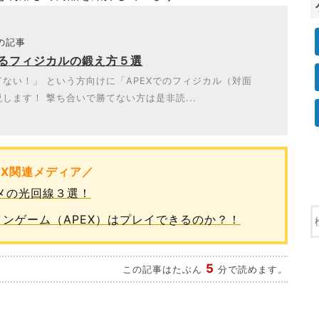
題の記事
けるフィジカルの鍛え方５選
ない！」 という方向けに「APEXでのフィジカル（対面
します！ 撃ち合いで勝てない方は是非読...
EX関連メディア／
スメの光回線３選！
オンラインゲーム（APEX）はプレイできるのか？！
5
この記事はたぶん
分で読めます。