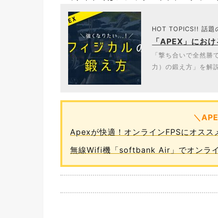
HOT TOPICS!! 話
「APEX」にお
「撃ち合いで全然勝て
力）の鍛え方」を解説
＼AP
Apexが快適！オンラインFPSにオス
無線Wifi機「softbank Air」で