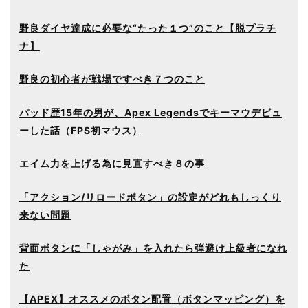
野良ダイヤ達成に必要な“たった１つ”のこと【脱プラチ
ナ】
野良の初心者が戦場ですべき７つのこと
パッド歴15年の男が、Apex Legendsでキーマウデビュ
ーした話（FPS初マウス）
エイム力を上げる為に見直すべき８の事
「アクション/リロードボタン」の設定がどれもしっくり
来ない問題
背面ボタンに「しゃがみ」を入れたら弾避け上級者になれ
た
【APEX】オススメのボタン配置（ボタンマッピング）を