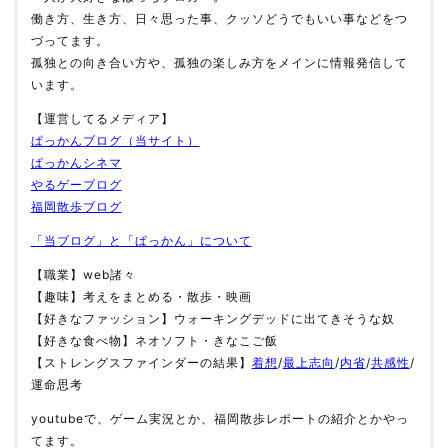
働き方、生き方、日々思った事、クッソどうでもいい事などをつ
づってます。
孤独との向き合い方や、孤独の楽しみ方をメインに情報発信して
います。
【運営してるメディア】
ぱっかんブログ（当サイト）
ぱっかんシネマ
やるゲーブログ
福岡散歩ブログ
「当ブログ」と「ぱっかん」について
【職業】web諸々
【趣味】考えをまとめる・散歩・映画
【好きなファッション】ウォーキングデッドに出てきそうな奴
【好きな食べ物】ネオソフト・きなこご飯
【ストレングスファインダーの結果】
着想
/
最上志向
/
内省
/
共感性
/
運命思考
youtubeで、ゲーム実況とか、福岡散歩レポートの紹介とかやっ
てます。