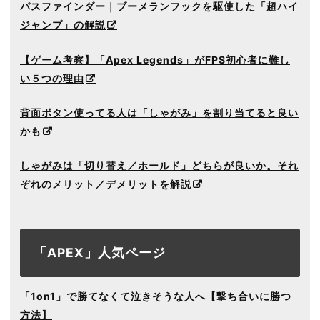
パスファインダー｜ブーメランフックを駆使した「超ハイ
ジャンプ」の解説
【ゲーム考察】「Apex Legends」がFPS初心者に難し
い５つの理由
背面ボタン使ってる人は「しゃがみ」を割り当てると良い
かも
しゃがみは「切り替え／ホールド」どちらが良いか。それ
ぞれのメリット／デメリットを解説
「APEX」人気ページ
「1on1」で勝てなくて泣きそうな人へ【撃ち合いに勝つ
方法】