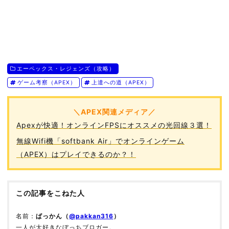
エーペックス・レジェンズ（攻略）
ゲーム考察（APEX）
上達への道（APEX）
＼APEX関連メディア／
Apexが快適！オンラインFPSにオススメの光回線３選！
無線Wifi機「softbank Air」でオンラインゲーム
（APEX）はプレイできるのか？！
この記事をこねた人
名前：
ぱっかん（
@pakkan316
）
一人が大好きなぼっちブロガー。