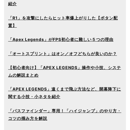
紹介
「R1」を攻撃にしたらヒット率爆上がりした【ボタン配
置】
「Apex Legends」がFPS初心者に難しい５つの理由
「オートスプリント」はオン／オフどちらが良いのか？
【初心者向け】「APEX LEGENDS」操作や小技、システ
ムの解説まとめ
「APEX LEGENDS」遠くまで飛ぶ方法など、開幕降下に
関する小技・小ネタを紹介
「パスファインダー」専用！「ハイジャンプ」のやり方・
コツの掴み方を解説