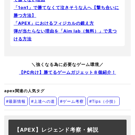
「1on1」で勝てなくて泣きそうな人へ【撃ち合いに
勝つ方法】
「APEX」におけるフィジカルの鍛え方
弾が当たらない理由を「Aim lab（無料）」で見つ
ける方法
＼強くなる為に必要なゲーム環境／
【PC向け】勝てるゲームガジェット８個紹介！
apex関連の人気タグ
#最新情報
#上達への道
#ゲーム考察
#Tips（小技）
【APEX】レジェンド考察・解説