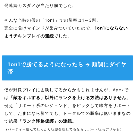
発連続カスダメが当たり前でした。
そんな当時の僕の「1on1」での勝率は1～3割。
完全に負けマインドが染みついていたので、
1on1にならない
ようチキンプレイの連続
でした。
1on1で勝てるようになったら → 順調にダイヤ
帯
僕が野良プレイに固執してるからかもしれませんが、Apexで
は
「敵をキルする」以外にランクを上げる方法はありません
。
例え「サポート系のレジェンド」をピックして味方をサポート
して、たまになら勝てても、トータルでの勝率は低いままなの
で結果
「ランク降格保護」の連続
。
（パーティー組んでしっかり役割分担してるならサポート役もアリかも）