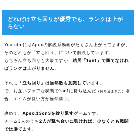
どれだけ立ち回りが優秀でも、ランクは上が
らない
YoutubeにはApexの解説系動画がたくさん上がってますが、
そのどれもが「立ち回り」について解説しています。
もちろん立ち回りも大事ですが、
結局「1on1」で勝てなけれ
ばランクは上がりません
。
それに
「立ち回り」は当然敵も意識しています
。
で、お互いフェアな状態で1on1に持ち込んだ
場
（持ち込まれた）
合、エイムが良い方が当然勝つ。
改めて、
Apexは3on3を繰り返すゲーム
です。
チーム3人のうち
2人が撃ち合いに強ければ、少なくとも戦闘
では勝てます
。