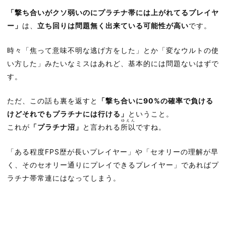
「撃ち合いがクソ弱いのにプラチナ帯には上がれてるプレイヤ
ー」
は、
立ち回りは問題無く出来ている可能性が高い
です。
時々「焦って意味不明な逃げ方をした」とか「変なウルトの使
い方した」みたいなミスはあれど、基本的には問題ないはずで
す。
ただ、この話も裏を返すと
「撃ち合いに90%の確率で負ける
けどそれでもプラチナには行ける」
ということ。
ゆえん
これが
「プラチナ沼」
と言われる
所以
ですね。
「ある程度FPS歴が長いプレイヤー」や「セオリーの理解が早
く、そのセオリー通りにプレイできるプレイヤー」であればプ
ラチナ帯常連にはなってしまう。