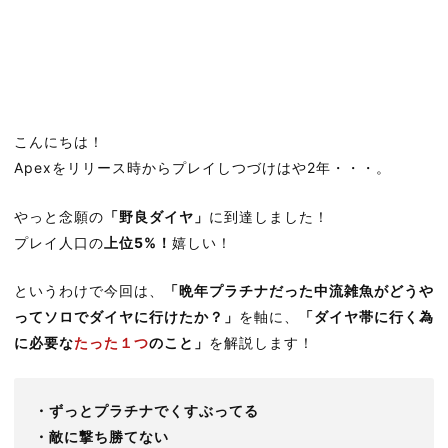
こんにちは！
Apexをリリース時からプレイしつづけはや2年・・・。
やっと念願の
「野良ダイヤ」
に到達しました！
プレイ人口の
上位5%！
嬉しい！
というわけで今回は、
「晩年プラチナだった中流雑魚がどうや
ってソロでダイヤに行けたか？」
を軸に、
「ダイヤ帯に行く為
に必要な
たった１つ
のこと」
を解説します！
・ずっとプラチナでくすぶってる
・敵に撃ち勝てない