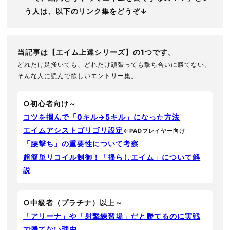
う人は、以下のリンク集をどうぞ↓
当記事は【エイム上達シリーズ】の1つです。
どれだけ足掻いても、どれだけ頑張っても撃ち合いに勝てない。
そんな人に読んで欲しいエントリー集。
○初心者向け～
コツを掴んで「0キル→5キル」になった方法
エイムアシストゴリゴリ設定
←PADプレイヤー向け
「腰撃ち」の重要性について考察
超簡単リコイル制御！「揺らしエイム」について解
説
○中級者（プラチナ）以上～
「アリーナ」や「射撃練習場」だと勝てるのに実戦
で勝てない理由