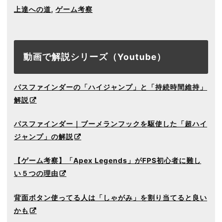
上達への道
,
ゲーム考察
動画で解説シリーズ（Youtube）
パスファインダーの「ハイジャンプ」と「持続時間維持」
解説
パスファインダー｜ブーメランフックを駆使した「超ハイ
ジャンプ」の解説
【ゲーム考察】「Apex Legends」がFPS初心者に難し
い５つの理由
背面ボタン使ってる人は「しゃがみ」を割り当てると良い
かも