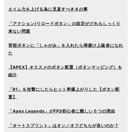
エイム力を上げる為に見直すべき８の事
「アクション/リロードボタン」の設定がどれもしっくり
来ない問題
背面ボタンに「しゃがみ」を入れたら弾避け上級者になれ
た
【APEX】オススメのボタン配置（ボタンマッピング）を
紹介
「R1」を攻撃にしたらヒット率爆上がりした【ボタン配
置】
「Apex Legends」がFPS初心者に難しい５つの理由
「オートスプリント」はオン／オフどちらが良いのか？