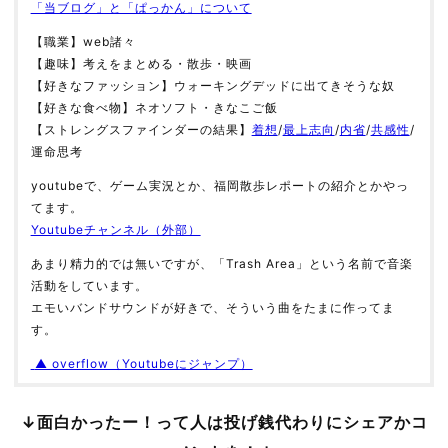
「当ブログ」と「ぱっかん」について
【職業】web諸々
【趣味】考えをまとめる・散歩・映画
【好きなファッション】ウォーキングデッドに出てきそうな奴
【好きな食べ物】ネオソフト・きなこご飯
【ストレングスファインダーの結果】
着想
/
最上志向
/
内省
/
共感性
/
運命思考
youtubeで、ゲーム実況とか、福岡散歩レポートの紹介とかやっ
てます。
Youtubeチャンネル（外部）
あまり精力的では無いですが、「Trash Area」という名前で音楽
活動をしています。
エモいバンドサウンドが好きで、そういう曲をたまに作ってま
す。
▲ overflow（Youtubeにジャンプ）
↓面白かったー！って人は投げ銭代わりにシェアかコ