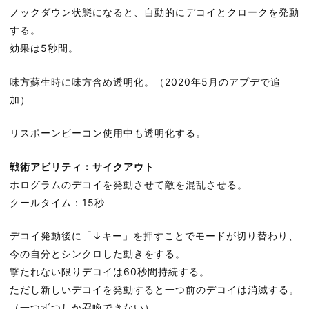
ノックダウン状態になると、自動的にデコイとクロークを発動
する。
効果は5秒間。
味方蘇生時に味方含め透明化。（2020年5月のアプデで追
加）
リスポーンビーコン使用中も透明化する。
戦術アビリティ：サイクアウト
ホログラムのデコイを発動させて敵を混乱させる。
クールタイム：15秒
デコイ発動後に「↓キー」を押すことでモードが切り替わり、
今の自分とシンクロした動きをする。
撃たれない限りデコイは60秒間持続する。
ただし新しいデコイを発動すると一つ前のデコイは消滅する。
（一つずつしか召喚できない）