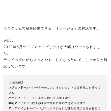
ホログラムで敵を陽動できる「ミラージュ」の解説です。
追記：
2020年5月のアプデでアビリティが大幅リワークされまし
た。
デコイの扱いがちょっとややこしくなったので、しっかりと解
説しています。
〇用語解説
レジェンド
→オペレーターのこと。各レジェンドは固有能力を持って
いる
パッシブ
→ニュートラルで発動してる固有能力
戦術アビリティ
→数十秒単位で気軽に発動できる固有能力
アルティメット
→ゲージがマックスになれば発動可能になる固有能力