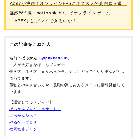
Apexが快適！オンラインFPSにオススメの光回線３選！
無線Wifi機「softbank Air」でオンラインゲーム
（APEX）はプレイできるのか？！
この記事をこねた人
名前：
ぱっかん（
@pakkan316
）
一人が大好きなぼっちブロガー。
働き方、生き方、日々思った事、クッソどうでもいい事などをつ
づってます。
孤独との向き合い方や、孤独の楽しみ方をメインに情報発信して
います。
【運営してるメディア】
ぱっかんブログ（当サイト）
ぱっかんシネマ
やるゲーブログ
福岡散歩ブログ