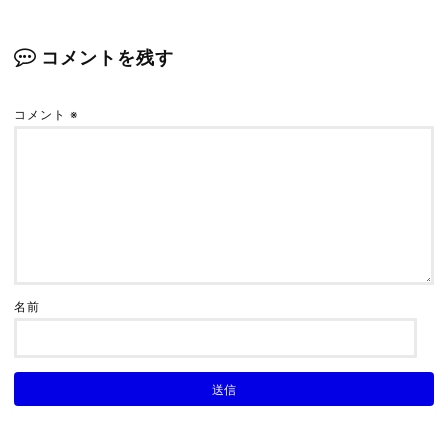
解説【簡単リコイル制御】
2021.09.07
コメントを残す
コメント
※
【全8アイテム】ぱっかんの「PC版APEX」ゲー
ミング環境を紹介！【これでダイヤ帯】
2021.07.25
【APEX】PADからキーマウに移行して感じた６
つのメリット
名前
2021.02.23
【APEX】「高視野角（FOV110）」をオススメす
る２個の理由
2021.07.25