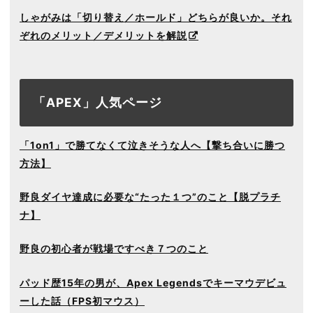
しゃがみは「切り替え／ホールド」どちらが良いか。それ
ぞれのメリット／デメリットを解説
「APEX」人気ページ
「1on1」で勝てなくて泣きそうな人へ【撃ち合いに勝つ
方法】
野良ダイヤ達成に必要な“たった１つ”のこと【脱プラチ
ナ】
野良の初心者が戦場ですべき７つのこと
パッド歴15年の男が、Apex Legendsでキーマウデビュ
ーした話（FPS初マウス）