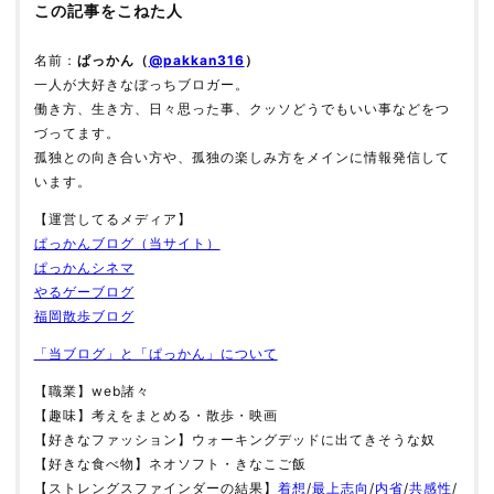
この記事をこねた人
名前：
ぱっかん（
@pakkan316
）
一人が大好きなぼっちブロガー。
働き方、生き方、日々思った事、クッソどうでもいい事などをつ
づってます。
孤独との向き合い方や、孤独の楽しみ方をメインに情報発信して
います。
【運営してるメディア】
ぱっかんブログ（当サイト）
ぱっかんシネマ
やるゲーブログ
福岡散歩ブログ
「当ブログ」と「ぱっかん」について
【職業】web諸々
【趣味】考えをまとめる・散歩・映画
【好きなファッション】ウォーキングデッドに出てきそうな奴
【好きな食べ物】ネオソフト・きなこご飯
【ストレングスファインダーの結果】
着想
/
最上志向
/
内省
/
共感性
/