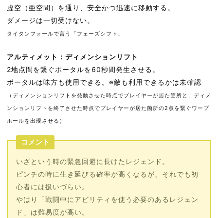
虚空（亜空間）を通り、安全かつ迅速に移動する。
ダメージは一切受けない。
タイタンフォールで言う「フェーズシフト」
アルティメット：ディメンションリフト
2地点間を繋ぐポータルを60秒間発生させる。
ポータルは味方も使用できる。※敵も利用できるかは未確認
（ディメンションリフトを発動させた時点でプレイヤーが居た箇所と、ディメ
ンションリフトを終了させた時点でプレイヤーが居た箇所の2点を繋ぐワープ
ホールを出現させる）
コメント
いざという時の緊急回避に長けたレジェンド。
ピンチの時に生き延びる確率が高くなるが、それでも初
心者には扱いづらい。
やはり「戦闘中にアビリティを使う必要のあるレジェン
ド」は難易度が高い。