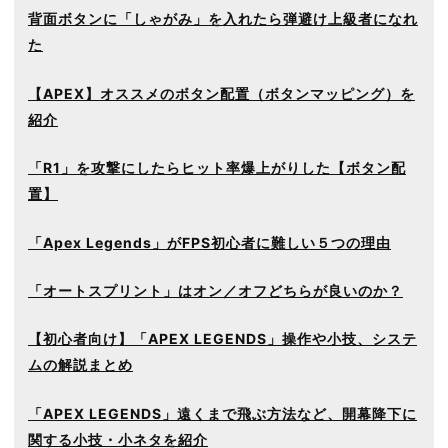
背面ボタンに「しゃがみ」を入れたら弾避け上級者になれ
た
【APEX】オススメのボタン配置（ボタンマッピング）を
紹介
「R1」を攻撃にしたらヒット率爆上がりした【ボタン配
置】
「Apex Legends」がFPS初心者に難しい５つの理由
「オートスプリント」はオン／オフどちらが良いのか？
【初心者向け】「APEX LEGENDS」操作や小技、システ
ムの解説まとめ
「APEX LEGENDS」遠くまで飛ぶ方法など、開幕降下に
関する小技・小ネタを紹介