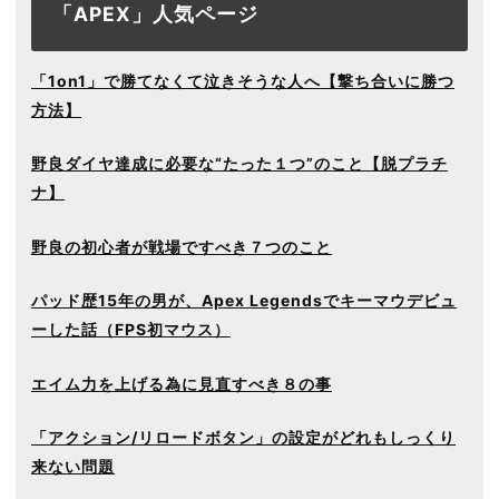
「APEX」人気ページ
「1on1」で勝てなくて泣きそうな人へ【撃ち合いに勝つ
方法】
野良ダイヤ達成に必要な“たった１つ”のこと【脱プラチ
ナ】
野良の初心者が戦場ですべき７つのこと
パッド歴15年の男が、Apex Legendsでキーマウデビュ
ーした話（FPS初マウス）
エイム力を上げる為に見直すべき８の事
「アクション/リロードボタン」の設定がどれもしっくり
来ない問題