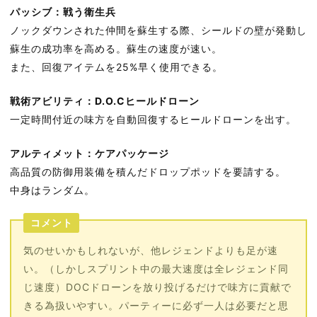
パッシブ：戦う衛生兵
ノックダウンされた仲間を蘇生する際、シールドの壁が発動し
蘇生の成功率を高める。蘇生の速度が速い。
また、回復アイテムを25%早く使用できる。
戦術アビリティ：D.O.Cヒールドローン
一定時間付近の味方を自動回復するヒールドローンを出す。
アルティメット：ケアパッケージ
高品質の防御用装備を積んだドロップポッドを要請する。
中身はランダム。
コメント
気のせいかもしれないが、他レジェンドよりも足が速
い。（しかしスプリント中の最大速度は全レジェンド同
じ速度）DOCドローンを放り投げるだけで味方に貢献で
きる為扱いやすい。パーティーに必ず一人は必要だと思